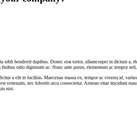
rta nibh hendrerit dapibus. Donec erat tortor, ullamcorper in dictum a, 
a finibus odio dignissim ac. Nunc ante purus, elementum ac tempor sed, fa
citur a elit in facilisis. Maecenas massa ex, tempor ac viverra id, varius
e est venenatis, nec lobortis arcu consectetur. Aenean vitae tincidunt ma
is nisi.