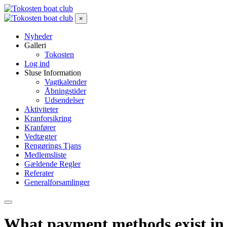
×
Nyheder
Galleri
Tokosten
Log ind
Sluse Information
Vagtkalender
Åbningstider
Udsendelser
Aktiviteter
Kranforsikring
Kranfører
Vedtægter
Rengørings Tjans
Medlemsliste
Gældende Regler
Referater
Generalforsamlinger
What payment methods exist i