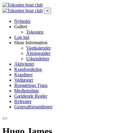
×
Nyheder
Galleri
Tokosten
Log ind
Sluse Information
Vagtkalender
Åbningstider
Udsendelser
Aktiviteter
Kranforsikring
Kranfører
Vedtægter
Rengørings Tjans
Medlemsliste
Gældende Regler
Referater
Generalforsamlinger
Hugo James