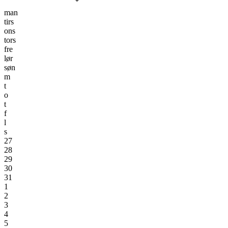
man
tirs
ons
tors
fre
lør
søn
m
t
o
t
f
l
s
27
28
29
30
31
1
2
3
4
5