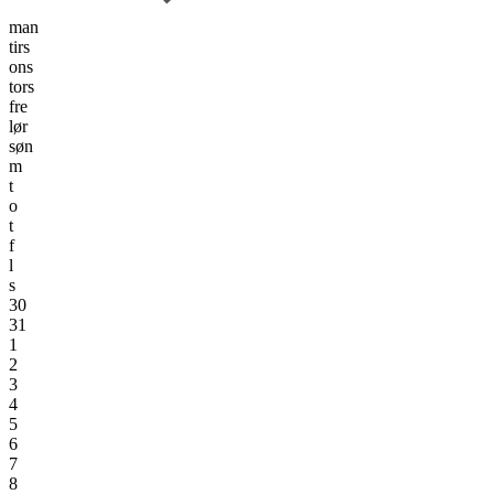
man
tirs
ons
tors
fre
lør
søn
m
t
o
t
f
l
s
30
31
1
2
3
4
5
6
7
8