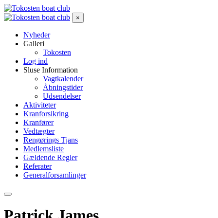
×
Nyheder
Galleri
Tokosten
Log ind
Sluse Information
Vagtkalender
Åbningstider
Udsendelser
Aktiviteter
Kranforsikring
Kranfører
Vedtægter
Rengørings Tjans
Medlemsliste
Gældende Regler
Referater
Generalforsamlinger
Patrick James