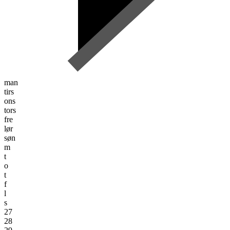
man
tirs
ons
tors
fre
lør
søn
m
t
o
t
f
l
s
27
28