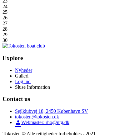
23
24
25
26
27
28
29
30
Explore
Nyheder
Galleri
Log ind
Sluse Information
Contact us
Sejlklubvej 18, 2450 København SV
tokosten@tokosten.dk
Webmaster: rho@ntg.dk
Tokosten © Alle rettigheder forbeholdes - 2021