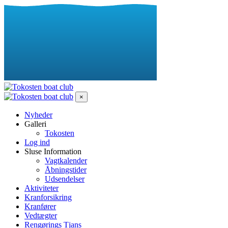
×
Nyheder
Galleri
Tokosten
Log ind
Sluse Information
Vagtkalender
Åbningstider
Udsendelser
Aktiviteter
Kranforsikring
Kranfører
Vedtægter
Rengørings Tjans