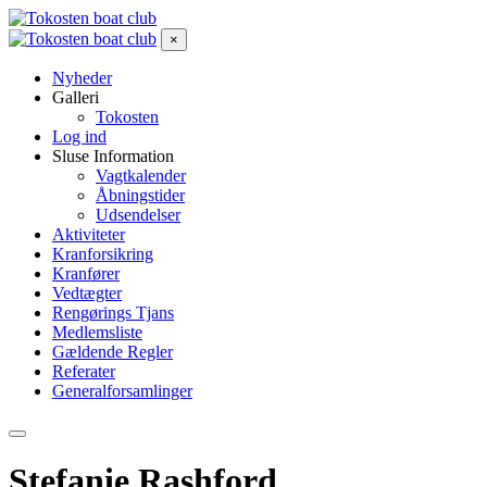
×
Nyheder
Galleri
Tokosten
Log ind
Sluse Information
Vagtkalender
Åbningstider
Udsendelser
Aktiviteter
Kranforsikring
Kranfører
Vedtægter
Rengørings Tjans
Medlemsliste
Gældende Regler
Referater
Generalforsamlinger
Stefanie Rashford