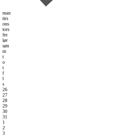
man
tirs
ons
tors
fre
lør
søn
m
t
o
t
f
l
s
26
27
28
29
30
31
1
2
3