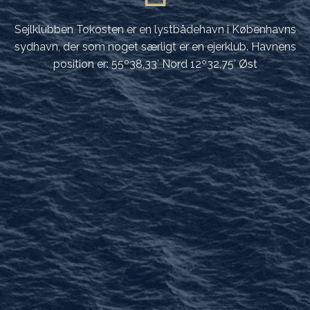
Sejlklubben Tokosten er en lystbådehavn i Københavns
sydhavn, der som noget særligt er en ejerklub. Havnens
position er: 55º38,33′ Nord 12º32,75′ Øst