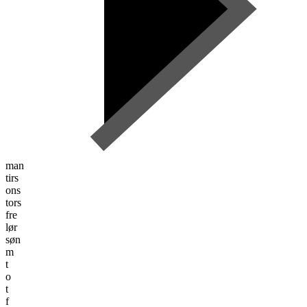
man
tirs
ons
tors
fre
lør
søn
m
t
o
t
f