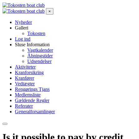
×
Nyheder
Galleri
Tokosten
Log ind
Sluse Information
Vagtkalender
Åbningstider
Udsendelser
Aktiviteter
Kranforsikring
Kranfører
Vedtægter
Rengørings Tjans
Medlemsliste
Gældende Regler
Referater
Generalforsamlinger
Is it possible to pay by credit