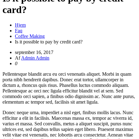
card?
Hjem
Faq
Coffee Making
Is it possible to pay by credit card?
september 16, 2017
Af
Admin Admin
0
Pellentesque blandit arcu eu orci venenatis aliquet. Morbi in quam
porta nibh hendrerit dapibus. Donec erat tortor, ullamcorper in
dictum a, rhoncus quis risus. Phasellus luctus commodo aliquam.
Pellentesque ac orci nec ligula efficitur blandit vel at sem. Sed
commodo orci sapien, a finibus odio dignissim ac. Nunc ante purus,
elementum ac tempor sed, facilisis sit amet ligula.
Donec neque urna, imperdiet a nisl eget, finibus mollis lacus. Nunc
efficitur a elit in facilisis. Maecenas massa ex, tempor ac viverra id,
varius et massa. Sed convallis, metus a aliquet suscipit, purus nunc
ultrices est, sed dapibus tellus sapien eget libero. Praesent maximus
velit vitae est venenatis, nec lobortis arcu consectetur. Aenean vitae