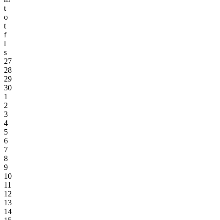
t
o
t
f
l
s
27
28
29
30
1
2
3
4
5
6
7
8
9
10
11
12
13
14