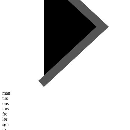
man
tirs
ons
tors
fre
lør
søn
m