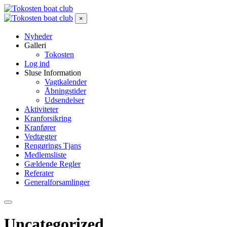
×
Nyheder
Galleri
Tokosten
Log ind
Sluse Information
Vagtkalender
Åbningstider
Udsendelser
Aktiviteter
Kranforsikring
Kranfører
Vedtægter
Rengørings Tjans
Medlemsliste
Gældende Regler
Referater
Generalforsamlinger
Uncategorized