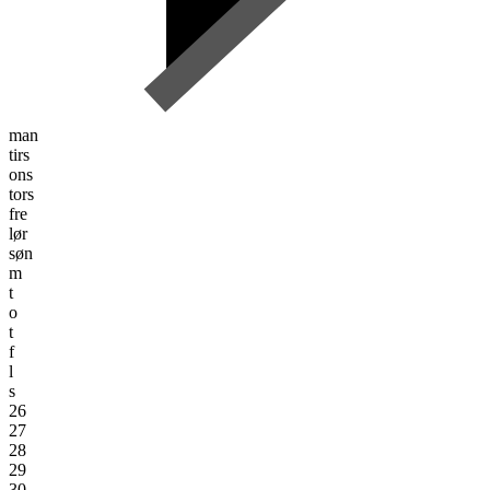
man
tirs
ons
tors
fre
lør
søn
m
t
o
t
f
l
s
26
27
28
29
30