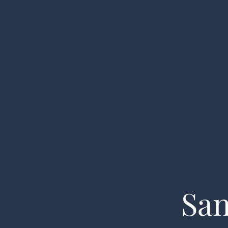
Nyheder
Galleri
Log ind
Sluse Inf
San
Medlemsliste
Gældende Regler
Refer