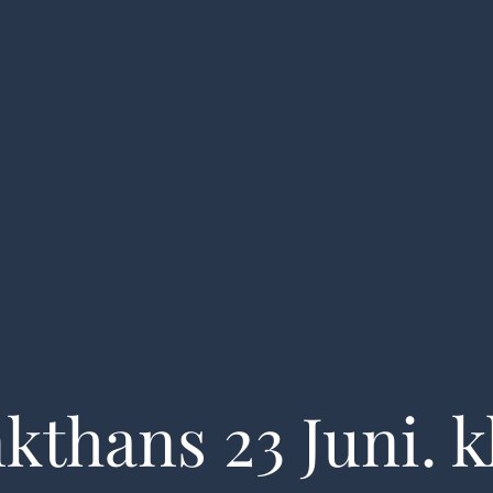
ormation
Aktiviteter
Kranforsikring
Kranfører
Ved
kthans 23 Juni. kl
ater
Generalforsamlinger