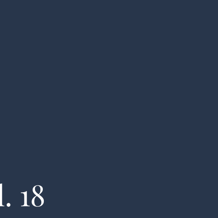
tægter
Rengørings Tjans
. 18